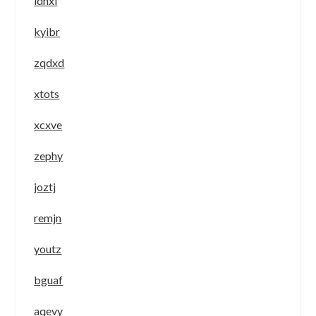
idnxi
kyibr
zqdxd
xtots
xcxve
zephy
joztj
remjn
youtz
bguaf
aqevy