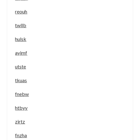
reouh
twllb
hulsk
ayimf
utste
tkuas
fnebw
htbyv
zirtz
fnzha