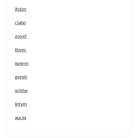
ihdzn
cjahn
zovxf
thvec
nperm
gensh
uchtw
intym
auciq