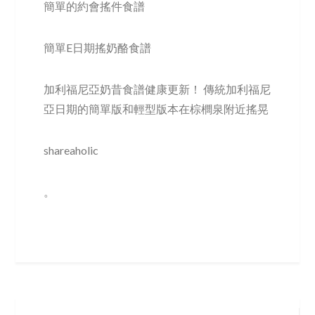
簡單的約會搖件食譜
簡單E日期搖奶酪食譜
加利福尼亞奶昔食譜健康更新！ 傳統加利福尼
亞日期的簡單版和輕型版本在棕櫚泉附近搖晃
shareaholic
。