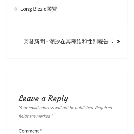
Post
Long Bizzle遊覽
navigation
突發新聞 – 潮汐在其種族和性別報告卡
Leave a Reply
Your email address will not be published.
Required
fields are marked
*
Comment
*