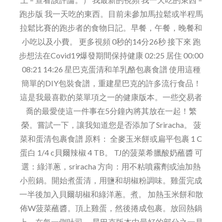
跑步版 我一天吃的東西。目前未參加馬拉鬆或半程馬
拉鬆比賽的跑步者的食物日記。早餐，午餐，晚餐和
小吃以及小費。 更多視頻 0秒的14分26秒 接下來 跑
步想法在Covid19爆發期間保持健康 02:25 居住 00:00
08:21 14:26 星巴克蛋清和羊乳酪包裹食譜 使用這種
簡單的DIY包裝食譜，重建星巴克的許多流行食品！
這是我最喜歡的菜單項之一的健康版本。一些交易者
喬的最愛使這一件事在5分鐘內將其放在一起！繁
榮。嘗試一下，讓我知道您是否添加了Sriracha。 菠
菜和蛋清包裹食譜 原料： 全麥玉米餅或扁平包裹 1 C
蛋白 1/4 c貝爾辣椒 4 TB。 TJ的菠菜希臘酸奶蘸醬 可
選：綠洋蔥，sriracha 方向：用不粘噴霧劑或油加熱
小煎鍋。開始煮蛋清，用鹽和胡椒粉調味。雞蛋完成
一半後加入貝爾胡椒和綠洋蔥。煮。 加熱玉米餅和散
佈W菠菜蘸醬。頂上雞蛋，然後捲成包裹。放回熱鍋
上，在每一側吐司。 星巴克版本中最好的部分之一是