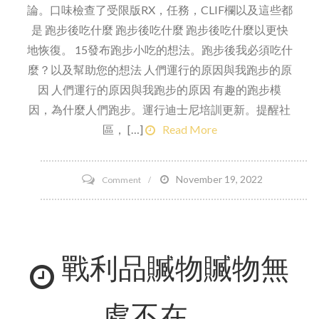
論。口味檢查了受限版RX，任務，CLIF欄以及這些都
是 跑步後吃什麼 跑步後吃什麼 跑步後吃什麼以更快
地恢復。 15發布跑步小吃的想法。跑步後我必須吃什
麼？以及幫助您的想法 人們運行的原因與我跑步的原
因 人們運行的原因與我跑步的原因 有趣的跑步模
因，為什麼人們跑步。運行迪士尼培訓更新。提醒社
區， […]
Read More
on
November 19, 2022
Comment
雞
蛋
是
戰利品贓物贓物無
最
好
的
處不在。
蛋