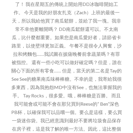
了！ 我在星期五的傳統上開始用DD冰咖啡開始工
作。 今天是我的好朋友扎克（Zach）上班的最後一
天，所以我給他買了南瓜鬆餅，並給了我一塊。我非
常不幸他要離開嗎？ DD南瓜鬆餅還可以。不太南
瓜，比什麼都重要。如果您是南瓜愛好者，請節省卡
路里，以使壁球更加正義。 午餐不是很令人興奮，沙
拉和烤麵包……我試圖在披薩晚餐前拿蔬菜嗎？有罪
被指控。 還有一些小吃可以做好確定嗎？但是，誰在
關心下面的所有零食…… 但是，當天的第二名是Tay的
See See的糖果南瓜味棒棒糖。不幸的是，我寄給我很
多東西，因為我抱怨MD中沒有See，也無法掌握我的
手。 Tay Rocks，很多愛。哦，棒棒糖是百勝。 而且
我可能會或可能不會在那兒買到Reese的“ Ben”深色
PB杯，以確保我可以品嚐一個。要么是這樣，要么買
一袋迷你袋。我已經意識到最好不要將垃圾食品保存
在房子裡，這是我了解的唯一方法。因此，這比整個