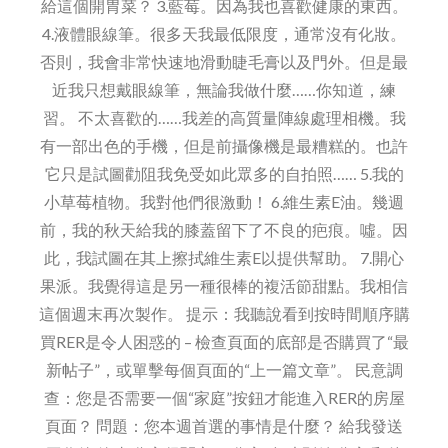
給這個開胃菜？ 3.藍莓。因為我也喜歡健康的東西。
4.液體眼線筆。很多天我最低限度，通常沒有化妝。
否則，我會非常快速地滑動睫毛膏以及門外。但是最
近我只想戴眼線筆，無論我做什麼……你知道，練
習。 不太喜歡的……我差的高質量陣線處理相機。我
有一部出色的手機，但是前攝像機是最糟糕的。也許
它只是試圖勸阻我免受如此眾多的自拍照…… 5.我的
小草莓植物。我對他們很激動！ 6.維生素E油。幾週
前，我的秋天給我的膝蓋留下了不良的疤痕。噓。因
此，我試圖在其上擦拭維生素E以提供幫助。 7.開心
果派。我覺得這是另一種很棒的複活節甜點。我相信
這個週末再次製作。 提示：我聽說看到按時間順序購
買RER是令人困惑的 – 檢查頁面的底部是否購買了“最
新帖子”，或單擊每個頁面的“上一篇文章”。 民意調
查：您是否需要一個“家庭”按鈕才能進入RER的房屋
頁面？ 問題：您本週首選的事情是什麼？ 給我發送