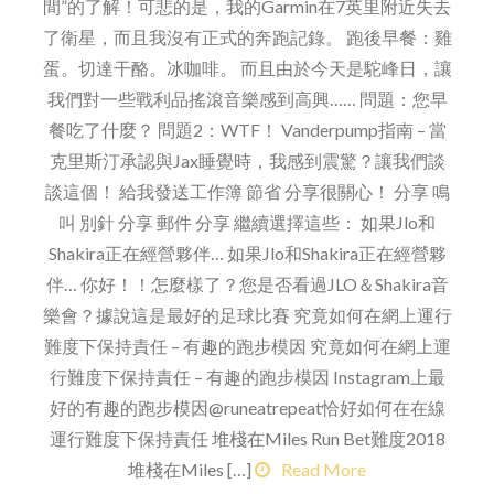
間”的了解！可悲的是，我的Garmin在7英里附近失去
了衛星，而且我沒有正式的奔跑記錄。 跑後早餐：雞
蛋。切達干酪。冰咖啡。 而且由於今天是駝峰日，讓
我們對一些戰利品搖滾音樂感到高興…… 問題：您早
餐吃了什麼？ 問題2：WTF！ Vanderpump指南 – 當
克里斯汀承認與Jax睡覺時，我感到震驚？讓我們談
談這個！ 給我發送工作簿 節省 分享很關心！ 分享 鳴
叫 別針 分享 郵件 分享 繼續選擇這些： 如果Jlo和
Shakira正在經營夥伴… 如果Jlo和Shakira正在經營夥
伴… 你好！！怎麼樣了？您是否看過JLO＆Shakira音
樂會？據說這是最好的足球比賽 究竟如何在網上運行
難度下保持責任 – 有趣的跑步模因 究竟如何在網上運
行難度下保持責任 – 有趣的跑步模因 Instagram上最
好的有趣的跑步模因@runeatrepeat恰好如何在在線
運行難度下保持責任 堆棧在Miles Run Bet難度2018
堆棧在Miles […]
Read More