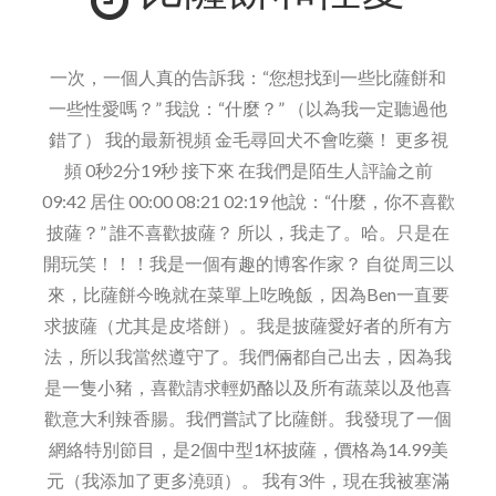
frys
點
com
一次，一個人真的告訴我：“您想找到一些比薩餅和
一些性愛嗎？” 我說：“什麼？” （以為我一定聽過他
錯了） 我的最新視頻 金毛尋回犬不會吃藥！ 更多視
頻 0秒2分19秒 接下來 在我們是陌生人評論之前
09:42 居住 00:00 08:21 02:19 他說：“什麼，你不喜歡
披薩？” 誰不喜歡披薩？ 所以，我走了。哈。只是在
開玩笑！！！我是一個有趣的博客作家？ 自從周三以
來，比薩餅今晚就在菜單上吃晚飯，因為Ben一直要
求披薩（尤其是皮塔餅）。我是披薩愛好者的所有方
法，所以我當然遵守了。我們倆都自己出去，因為我
是一隻小豬，喜歡請求輕奶酪以及所有蔬菜以及他喜
歡意大利辣香腸。我們嘗試了比薩餅。我發現了一個
網絡特別節目，是2個中型1杯披薩，價格為14.99美
元（我添加了更多澆頭）。 我有3件，現在我被塞滿