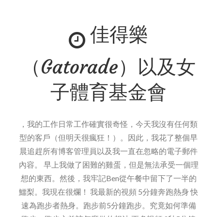
一
佳得樂
的
動
機
（Gatorade）以及女
以
及
子體育基金會
我
的
家
，我的工作日常工作確實很奇怪，今天我沒有任何類
族
型的客戶（但明天很瘋狂！）。因此，我花了整個早
晨追趕所有博客管理員以及我一直在忽略的電子郵件
內容。 早上我做了困難的雞蛋，但是無法承受一個理
想的東西。然後，我牢記Ben從午餐中留下了一半的
鱷梨。我現在很爛！ 我最新的視頻 5分鐘奔跑熱身 快
速為跑步者熱身。跑步前5分鐘跑步。究竟如何準備