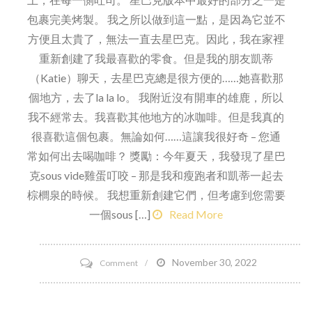
包裹完美烤製。 我之所以做到這一點，是因為它並不
方便且太貴了，無法一直去星巴克。因此，我在家裡
重新創建了我最喜歡的零食。但是我的朋友凱蒂
（Katie）聊天，去星巴克總是很方便的……她喜歡那
個地方，去了la la lo。 我附近沒有開車的雄鹿，所以
我不經常去。我喜歡其他地方的冰咖啡。但是我真的
很喜歡這個包裹。無論如何……這讓我很好奇 – 您通
常如何出去喝咖啡？ 獎勵：今年夏天，我發現了星巴
克sous vide雞蛋叮咬 – 那是我和瘦跑者和凱蒂一起去
棕櫚泉的時候。 我想重新創建它們，但考慮到您需要
一個sous […]
Read More
on
November 30, 2022
Comment
菠
菜