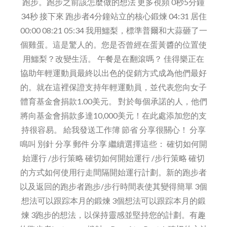
跑步。跑步之前該怎麼做的想法 更多視頻 0秒5分鐘
34秒 接下來 跑步者4分鐘站立的核心鍛煉 04:31 居住
00:00 08:21 05:34 我用鱷梨，標準普爾和大蒜砸了一
個雞蛋。這是驚人的。您是否曾經在蛋黃醬的位置使
用鱷梨？改變生活。 午餐是在翻滾嗎？ 佳得樂正在
協助年輕運動員最終以出色的促銷方式成為他們最好
的。就在這裡保證支持年輕運動員，並代表您向女子
體育基金會捐款1.00美元。 對於每個承諾的人，他們
將向基金會捐款多達10,000美元！在此處添加您的支
持很容易。 給我發送工作簿 節省 分享很關心！ 分享
鳴叫 別針 分享 郵件 分享 繼續選擇這些： 確切如何開
始運行 /步行策略 確切如何開始運行 /步行策略 確切
的方式如何使用行走間隔開始運行計劃。新的跑步者
以及返回的跑步者跑步/步行時間表使其變得簡單 3個
想法可以跟踪本月的鍛煉 3個想法可以跟踪本月的鍛
煉 3跑步的想法，以保持靈感並堅持您的計劃。有趣