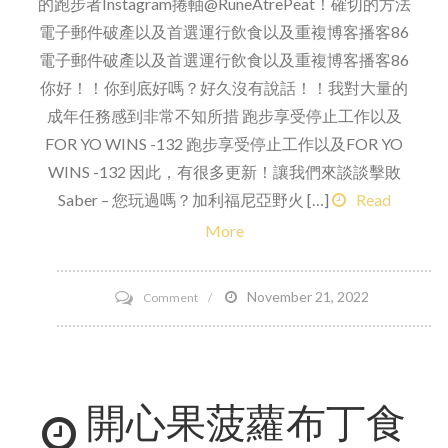
的跑步者Instagram捲軸@RuneAtrePeat！確切的方法
電子郵件破產以及首選運行飲食以及重複博客播客86
電子郵件破產以及首選運行飲食以及重複博客播客86
你好！！你到底好嗎？好久沒有說話！！我對大量的
成年任務感到非常不知所措 跑步享受停止工作以及
FOR YO WINS -132 跑步享受停止工作以及FOR YO
WINS -132 因此，有很多更新！讓我們來談談擊敗
Saber – 您玩過嗎？加利福尼亞野火 […]
Read
More
on
November 21, 2022
Comment
佳
得
樂
開心果菠蘿布丁食
（Gatorade）
以