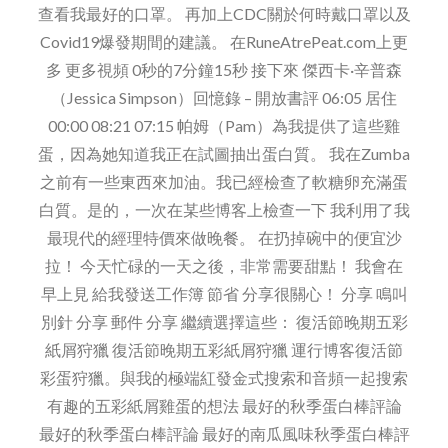
查看我最好的口罩。 再加上CDC關於何時戴口罩以及
Covid19爆發期間的建議。 在RuneAtrePeat.com上更
多 更多視頻 0秒的7分鐘15秒 接下來 傑西卡·辛普森
（Jessica Simpson）回憶錄 – 開放書評 06:05 居住
00:00 08:21 07:15 帕姆（Pam）為我提供了這些雞
蛋，因為她知道我正在試圖抽出蛋白質。 我在Zumba
之前有一些東西來加油。我已經檢查了軟糖卵充滿蛋
白質。是的，一次在某些博客上檢查一下 我利用了我
最現代的經理特價來做晚餐。 在扔掉碗中的便宜沙
拉！ 今天忙碌的一天之後，非常需要甜點！ 我會在
早上見 給我發送工作簿 節省 分享很關心！ 分享 鳴叫
別針 分享 郵件 分享 繼續選擇這些： 復活節晚期五彩
紙屑狩獵 復活節晚期五彩紙屑狩獵 運行博客復活節
彩蛋狩獵。與我的極端紅發金式搜索和音頻一起搜索
有趣的五彩紙屑雞蛋的想法 最好的秋季蛋白棒評論
最好的秋季蛋白棒評論 最好的南瓜風味秋季蛋白棒評