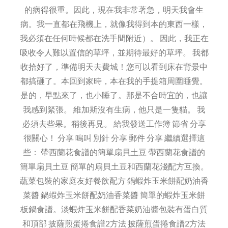
的病得很重。因此，現在我非常著急，明天我會生
病。我一直都在飛機上，就像我得到本的東西一樣，
我必須在任何時候都在洗手間附近）。 因此，我正在
吸收令人難以置信的草坪，並期待最好的草坪。 我都
收拾好了，準備明天去費城！您可以看到床在背景中
都搞砸了。本回到家時，本在我的手提箱周圍睡覺。
是的，早點來了，也小睡了。那是不合時宜的，也讓
我感到緊張。 維加斯沒有生病，他只是一隻貓。 我
必須去些果。稍後再見。 給我發送工作簿 節省 分享
很關心！ 分享 鳴叫 別針 分享 郵件 分享 繼續選擇這
些： 帶西蘭花食譜的簡單扇貝土豆 帶西蘭花食譜的
簡單扇貝土豆 簡單的扇貝土豆和西蘭花淺配方互換。
蔬菜包裝的家庭友好餐飲配方 鍋蝦炸玉米餅配奶油香
菜醬 鍋蝦炸玉米餅配奶油香菜醬 簡單的蝦炸玉米餅
板鍋食譜。淡蝦炸玉米餅配香菜奶油醬包裝有蛋白質
和頂部 披薩煎蛋捲食譜2方法 披薩煎蛋捲食譜2方法