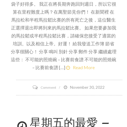
袋子好得多。 我正在將長期奔跑回到週日，所以它很
算在里程難度上嗎？在萬聖節見你們！ 在新聞裡 在
馬拉松和半程馬拉鬆比賽的所有死亡之後，這位醫生
正選擇退出即將到來的馬拉鬆比賽。 如果您要參加我
的馬拉鬆或半程馬拉鬆比賽，請確保您接受了適當的
培訓。以及相信上帝。好運！ 給我發送工作簿 節省
分享很關心！ 分享 鳴叫 別針 分享 郵件 分享 繼續處理
這些： 不可能的照燒碗 – 比賽前食譜 不可能的照燒碗
– 比賽前食譜 […]
Read More
on
November 30, 2022
Comment
比
薩
餅
星期五的最愛 –
和
性