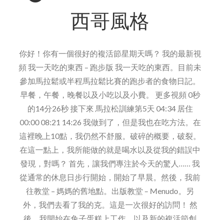
愛
西哥風格
–
糖
果
你好！你有一個很好的複活節星期天嗎？ 我的最新視
頻 我一天吃的東西 – 跑步版 我一天吃的東西。目前未
參加馬拉鬆或半程馬拉鬆比賽的跑步者的食物日記。
早餐，午餐，晚餐以及小吃以及小費。 更多視頻 0秒
的14分26秒 接下來 馬拉松訓練第5天 04:34 居住
00:00 08:21 14:26 我做到了，但是我也在吃方法。在
這裡晚上10點，我仍然不舒服。破碎的概要，破裂。
在這一點上，我所能做的就是喝水以及從我的錯誤中
發現，對嗎？ 首先，讓我們專注於今天的驚人…… 我
從通常的休息日步行開始，開始了早晨。然後，我前
往教堂 – 媽媽的舊地點。出版教堂 – Menudo。另
外，我們去看了我的克。這是一次很好的訪問！ 然
後，我開始在兔子蛋糕上工作，以及新的複活節創