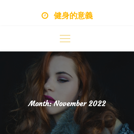
Skip
健身的意義
to
content
Month:
November 2022