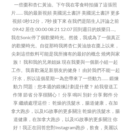
格
一些棗和杏仁黃油。下午我在零食時拍攝了這張照
片…… 我的最新視頻 美國泥土書評 美國泥土書評 更多
視頻 0秒12分，7秒 接下來 在我們是陌生人評論之前
09:42 居住 00:00 08:21 12:07 回到週日的娛樂日…。
我在Sonic停了個歡樂時光。然後，我成為了一個真正
的歡樂時光。自從那時我將杏仁黃油放在棗上以來，
尖刺這些飲料可能是我所擁有的最好的概念 燒烤與家
族！ 我和我的兄弟姐妹 現在我要與一個新小組一起
工作。我喜歡滿足新朋友的健身！ 由於我們不能一起
汗水，所以這個星期一為您帶來了一些動力…… 鍛煉
動力 問題：您本週的鍛煉計劃是什麼？ 給我發送工
作簿 節省 分享很關心！ 分享 鳴叫 別針 分享 郵件 分
享 繼續處理這些： 乾燥的洗髮水，腸道健康，在加
拿大跑步，以及IG故事的更多關注 乾燥的洗髮水，腸
道健康，在加拿大跑步，以及IG故事的更多關注 你
好！我正在回答您對Instagram跑步，飲食，美麗以