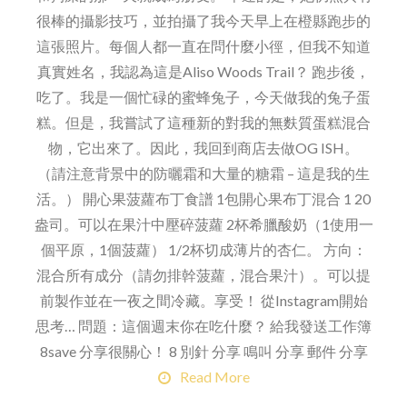
很棒的攝影技巧，並拍攝了我今天早上在橙縣跑步的
這張照片。每個人都一直在問什麼小徑，但我不知道
真實姓名，我認為這是Aliso Woods Trail？ 跑步後，
吃了。我是一個忙碌的蜜蜂兔子，今天做我的兔子蛋
糕。但是，我嘗試了這種新的對我的無麩質蛋糕混合
物，它出來了。因此，我回到商店去做OG ISH。
（請注意背景中的防曬霜和大量的糖霜 – 這是我的生
活。） 開心果菠蘿布丁食譜 1包開心果布丁混合 1 20
盎司。可以在果汁中壓碎菠蘿 2杯希臘酸奶（1使用一
個平原，1個菠蘿） 1/2杯切成薄片的杏仁。 方向：
混合所有成分（請勿排幹菠蘿，混合果汁）。可以提
前製作並在一夜之間冷藏。享受！ 從Instagram開始
思考… 問題：這個週末你在吃什麼？ 給我發送工作簿
8save 分享很關心！ 8 別針 分享 鳴叫 分享 郵件 分享
Read More