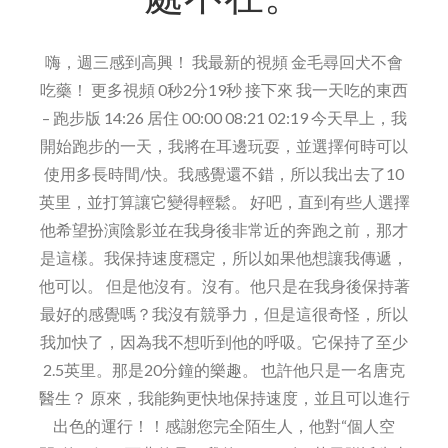
白
質
嗨，週三感到高興！ 我最新的視頻 金毛尋回犬不會
吃藥！ 更多視頻 0秒2分19秒 接下來 我一天吃的東西
– 跑步版 14:26 居住 00:00 08:21 02:19 今天早上，我
開始跑步的一天，我將在耳邊玩耍，並選擇何時可以
使用多長時間/快。我感覺還不錯，所以我出去了10
英里，並打算讓它變得輕鬆。 好吧，直到有些人選擇
他希望扮演陰影並在我身後非常近的奔跑之前，那才
是這樣。我保持速度穩定，所以如果他想讓我傳遞，
他可以。 但是他沒有。沒有。他只是在我身後保持著
最好的感覺嗎？我沒有競爭力，但是這很奇怪，所以
我加快了，因為我不想听到他的呼吸。它保持了至少
2.5英里。那是20分鐘的樂趣。 也許他只是一名唐克
醫生？ 原來，我能夠更快地保持速度，並且可以進行
出色的運行！！感謝您完全陌生人，他對“個人空