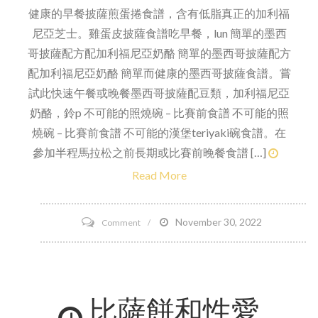
健康的早餐披薩煎蛋捲食譜，含有低脂真正的加利福
尼亞芝士。雞蛋皮披薩食譜吃早餐，lun 簡單的墨西
哥披薩配方配加利福尼亞奶酪 簡單的墨西哥披薩配方
配加利福尼亞奶酪 簡單而健康的墨西哥披薩食譜。嘗
試此快速午餐或晚餐墨西哥披薩配豆類，加利福尼亞
奶酪，鈴p 不可能的照燒碗 – 比賽前食譜 不可能的照
燒碗 – 比賽前食譜 不可能的漢堡teriyaki碗食譜。在
參加半程馬拉松之前長期或比賽前晚餐食譜 […]
Read More
on
November 30, 2022
Comment
隨
機
攪
比薩餅和性愛
拌