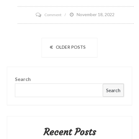
on
November 18, 2022
Comment
戰
利
品
Posts
OLDER POSTS
贓
navigation
物
贓
物
Search
無
Search
處
不
在。
Recent Posts