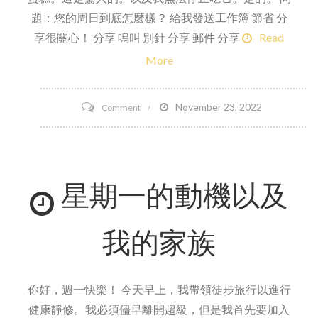
題：您的周日到底怎麼樣？ 給我發送工作簿 節省 分
享很關心！ 分享 鳴叫 別針 分享 郵件 分享
Read
More
on
November 23, 2022
Comment
復
活
節
星期一的動機以及
盛
宴
–
我的家族
墨
西
哥
你好，週一快樂！ 今天早上，我帶領徒步旅行以進行
風
健康靜修。我必須儘早離開超級，但是我首先要加入