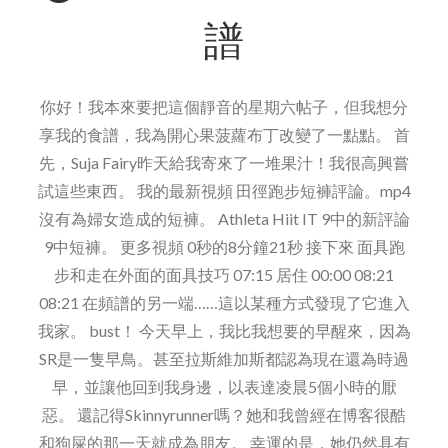
及
譜
女
子
體
你好！我本來要把這個靜音的星期六帖子，但我想分
育
享我的食譜，我為開心果菠蘿布丁改變了一點點。 首
基
先，Suja Fairy昨天給我寄來了一堆果汁！我很高興嘗
金
試這些東西。 我的最新視頻 田徑跑步短褲評論。mp4
會
沒有為婦女造成的短褲。 Athleta Hiit IT 9中的新評論
9中短褲。 更多視頻 0秒的8分鐘21秒 接下來 面具跑
步和走在外面的面具技巧 07:15 居住 00:00 08:21
08:21 在頻譜的另一端……這以某種方式發現了它進入
我家。 bust！ 今天早上，我比我想要的早醒來，因為
SR是一隻早鳥。甚至拉斯維加斯都認為現在還為時過
早，並讓他回到我身邊，以表達凌晨5個小時的厭
惡。 還記得Skinnyrunner嗎？她和我曾經在博客很酷
和狗屎的那一天就成為朋友。 幸運的是，她仍然具有