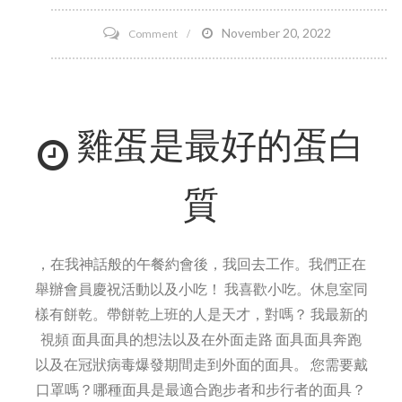
on
November 20, 2022
Comment
開
心
果
雞蛋是最好的蛋白
菠
蘿
布
質
丁
食
譜
，在我神話般的午餐約會後，我回去工作。我們正在
舉辦會員慶祝活動以及小吃！ 我喜歡小吃。休息室同
樣有餅乾。帶餅乾上班的人是天才，對嗎？ 我最新的
視頻 面具面具的想法以及在外面走路 面具面具奔跑
以及在冠狀病毒爆發期間走到外面的面具。 您需要戴
口罩嗎？哪種面具是最適合跑步者和步行者的面具？