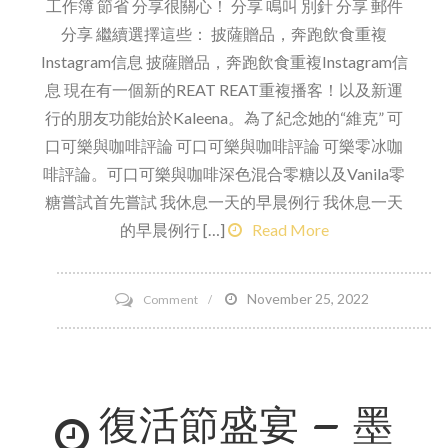
工作簿 節省 分享很關心！ 分享 鳴叫 別針 分享 郵件
分享 繼續選擇這些： 披薩贈品，奔跑飲食重複
Instagram信息 披薩贈品，奔跑飲食重複Instagram信
息 現在有一個新的REAT REAT重複播客！以及新運
行的朋友功能始於Kaleena。為了紀念她的“維克” 可
口可樂與咖啡評論 可口可樂與咖啡評論 可樂零冰咖
啡評論。可口可樂與咖啡深色混合零糖以及Vanila零
糖嘗試首先嘗試 我休息一天的早晨例行 我休息一天
的早晨例行 […]
Read More
on
November 25, 2022
Comment
星
期
五
復活節盛宴 – 墨
的
最