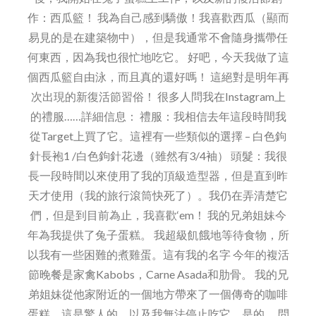
作：西瓜籃！ 我為自己感到驕傲！我喜歡西瓜（顯而
易見的是在建築物中），但是我通常不會隨身攜帶任
何東西，因為我也很忙地吃它。 好吧，今天我做了這
個西瓜籃自由泳，而且真的還好嗎！ 這絕對是明年再
次出現的新復活節習俗！ 很多人問我在Instagram上
的禮服……詳細信息： 禮服：我相信去年這段時間我
從Target上買了它。這裡有一些類似的選擇 – 白色鉤
針長袍1 /白色鉤針花邊（雖然有3/4袖） 頭髮：我很
長一段時間以來使用了我的頂級造型器，但是直到昨
天才使用（我的旅行滾筒快死了）。我仍在弄清楚它
們，但是到目前為止，我喜歡‘em！ 我的兄弟姐妹今
年為我提供了兔子蛋糕。 我超級飢餓地等待食物，所
以我有一些困難的煮雞蛋。這有我的名字 今年的複活
節晚餐是家禽Kabobs，Carne Asada和肋骨。 我的兄
弟姐妹從他家附近的一個地方帶來了一個傳奇的咖啡
蛋糕。這是驚人的。以及我無法停止吃它。是的。 問