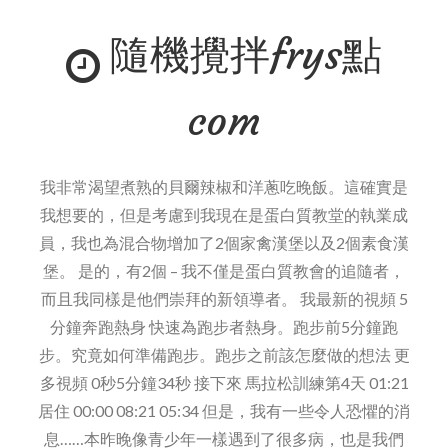
和
隨機攪拌frys點
蛋
清
食
com
譜
星
巴
我非常渴望煮熟的貝爾辣椒和洋蔥吃晚飯。這確實是
克
我想要的，但是考慮到我現在是蛋白質教堂的執業成
模
員，我也為混合物增加了2個家禽漢堡以及2個素食漢
仿
堡。 是的，有2個 – 我不僅是蛋白質教會的追隨者，
者
而且我同樣是他們崇拜的新領導者。 我最新的視頻 5
分鐘奔跑熱身 快速為跑步者熱身。跑步前5分鐘跑
步。究竟如何準備跑步。跑步之前該怎麼做的想法 更
多視頻 0秒5分鐘34秒 接下來 馬拉松訓練第4天 01:21
居住 00:00 08:21 05:34 但是，我有一些令人恐懼的消
息……本昨晚像青少年一樣遇到了很多病，也是我們