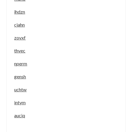
ihdzn
cjahn
zovxf
thvec
nperm
gensh
uchtw
intym
auciq