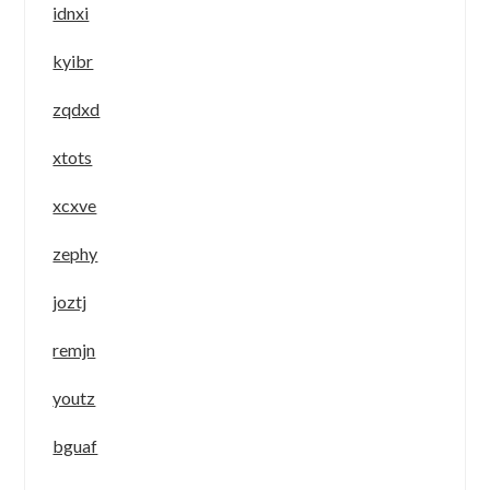
idnxi
kyibr
zqdxd
xtots
xcxve
zephy
joztj
remjn
youtz
bguaf