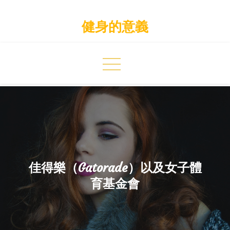
Skip
to
健身的意義
content
佳得樂（Gatorade）以及女子體
育基金會