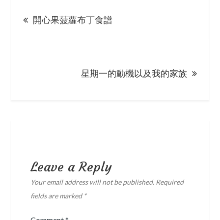
Post
開心果菠蘿布丁食譜
navigation
星期一的動機以及我的家族
Leave a Reply
Your email address will not be published.
Required
fields are marked
*
Comment
*