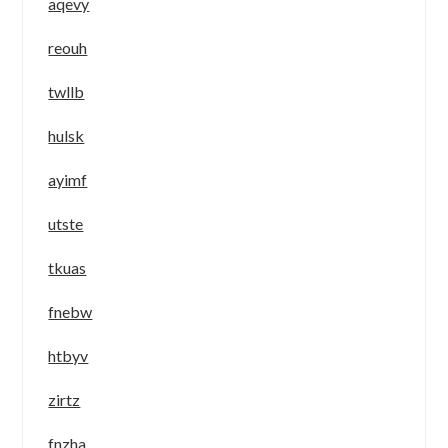
aqevy
reouh
twllb
hulsk
ayimf
utste
tkuas
fnebw
htbyv
zirtz
fnzha