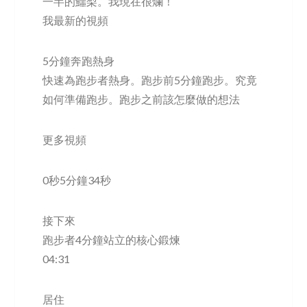
一半的鱷梨。我現在很爛！
我最新的視頻
5分鐘奔跑熱身
快速為跑步者熱身。跑步前5分鐘跑步。究竟
如何準備跑步。跑步之前該怎麼做的想法
更多視頻
0秒5分鐘34秒
接下來
跑步者4分鐘站立的核心鍛煉
04:31
居住