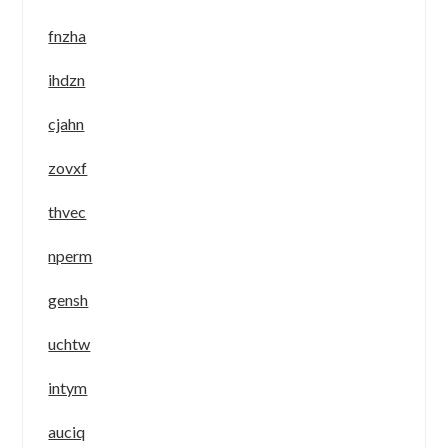
fnzha
ihdzn
cjahn
zovxf
thvec
nperm
gensh
uchtw
intym
auciq