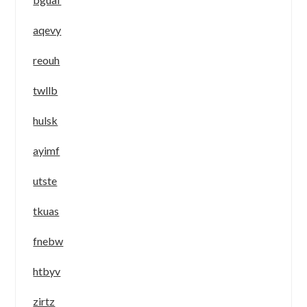
aqevy
reouh
twllb
hulsk
ayimf
utste
tkuas
fnebw
htbyv
zirtz