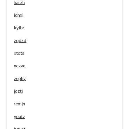
harxh
idnxi
kyibr
zqdxd
xtots
xcxve
zephy
joztj
remjn
youtz
bguaf