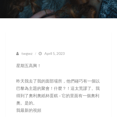
twgwz
April 5, 2023
星期五高興！
昨天我去了我的面部場所，他們碰巧有一個以
巴黎為主題的聚會！什麼？！這太荒謬了。我
得到了奧利奧紙杯蛋糕 – 它的里面有一個奧利
奧。是的。
我最新的視頻