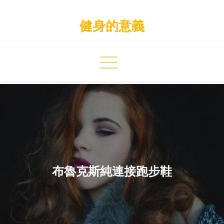
Skip
to
健身的意義
content
布魯克斯純連接跑步鞋