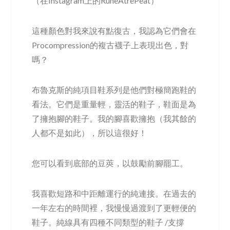
（在Instagram上的RuneAtrePeat）
這種顏色對我來說有點復古，我認為它們會在
Procompression的複古襪子上表現出色，對
嗎？
布魯克斯的純項目鞋系列是他們對極簡跑鞋的
看法。它們是重量輕，靈活的鞋子，鞋面是為
了擁抱腳的鞋子。我的腳喜歡擁抱（我其餘的
人都不是如此），所以這很好！
您可以看到底部的豆莢，以鼓勵前腳罷工。
我喜歡短路和中距離運行的純連接。在過去的
一年左右的時間裡，我慢慢過渡到了更輕便的
鞋子。純線具有四種不同類型的鞋子 /支撐