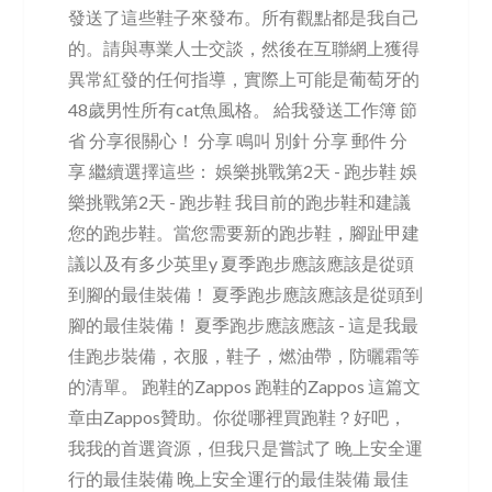
發送了這些鞋子來發布。所有觀點都是我自己
的。請與專業人士交談，然後在互聯網上獲得
異常紅發的任何指導，實際上可能是葡萄牙的
48歲男性所有cat魚風格。 給我發送工作簿 節
省 分享很關心！ 分享 鳴叫 別針 分享 郵件 分
享 繼續選擇這些： 娛樂挑戰第2天 - 跑步鞋 娛
樂挑戰第2天 - 跑步鞋 我目前的跑步鞋和建議
您的跑步鞋。當您需要新的跑步鞋，腳趾甲建
議以及有多少英里y 夏季跑步應該應該是從頭
到腳的最佳裝備！ 夏季跑步應該應該是從頭到
腳的最佳裝備！ 夏季跑步應該應該 - 這是我最
佳跑步裝備，衣服，鞋子，燃油帶，防曬霜等
的清單。 跑鞋的Zappos 跑鞋的Zappos 這篇文
章由Zappos贊助。你從哪裡買跑鞋？好吧，
我我的首選資源，但我只是嘗試了 晚上安全運
行的最佳裝備 晚上安全運行的最佳裝備 最佳