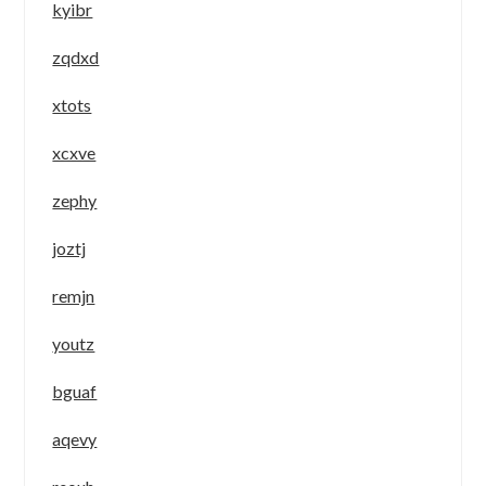
kyibr
zqdxd
xtots
xcxve
zephy
joztj
remjn
youtz
bguaf
aqevy