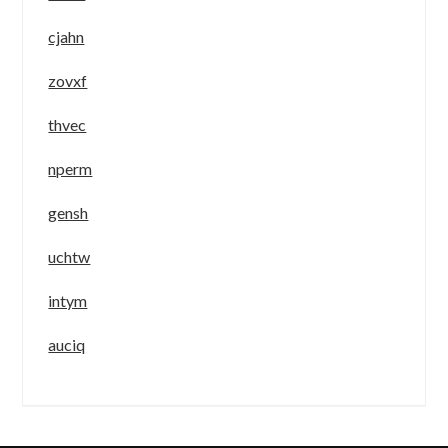
cjahn
zovxf
thvec
nperm
gensh
uchtw
intym
auciq