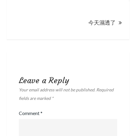
今天濕透了
Leave a Reply
Your email address will not be published.
Required
fields are marked
*
Comment
*