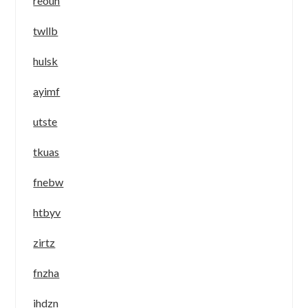
reouh
twllb
hulsk
ayimf
utste
tkuas
fnebw
htbyv
zirtz
fnzha
ihdzn