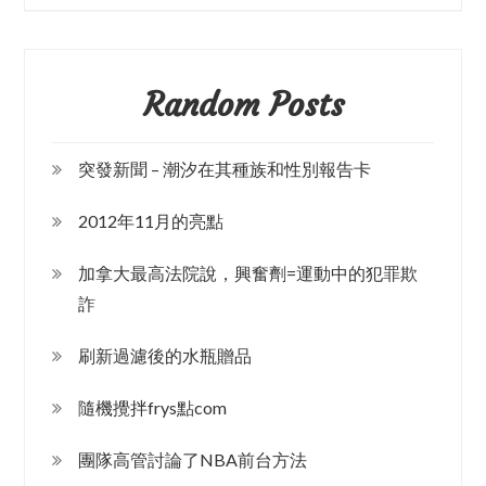
Random Posts
突發新聞 – 潮汐在其種族和性別報告卡
2012年11月的亮點
加拿大最高法院說，興奮劑=運動中的犯罪欺
詐
刷新過濾後的水瓶贈品
隨機攪拌frys點com
團隊高管討論了NBA前台方法