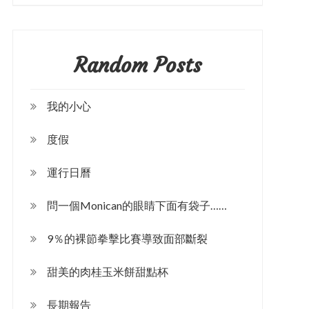
Random Posts
我的小心
度假
運行日曆
問一個Monican的眼睛下面有袋子……
9％的裸節拳擊比賽導致面部斷裂
甜美的肉桂玉米餅甜點杯
長期報告