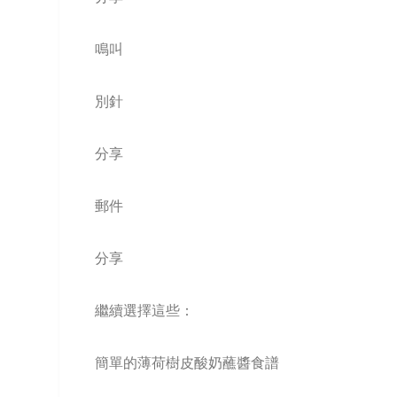
鳴叫
別針
分享
郵件
分享
繼續選擇這些：
簡單的薄荷樹皮酸奶蘸醬食譜