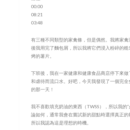
00:00
08:21
03:48
有三種不同類型的家禽條，但是偶然。我將家禽
後我用完了麵包屑，所以我將它們浸入粉碎的糙
烤的薯片。
下班後，我在一家健康和健康食品商店停下來做
和虐待而流口水。好吧，今天我發現了一個完全免費
的那一天！
我不喜歡填充奶油的東西（TWSS），所以我的
論如何，通常我會在嘗試新的甜點時選擇真正的
所以我認為這是理想的時機。