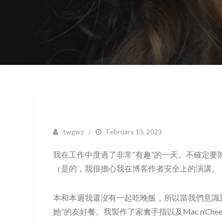
twgwz
February 13, 2023
我在工作中度過了非常“有趣”的一天。不確定
（是的，我很擔心我在博客作者安全上的演講。
本和本週我還沒有一起吃晚飯，所以當我們意識
她”的友好餐。我製作了家禽手指以及Mac n’C