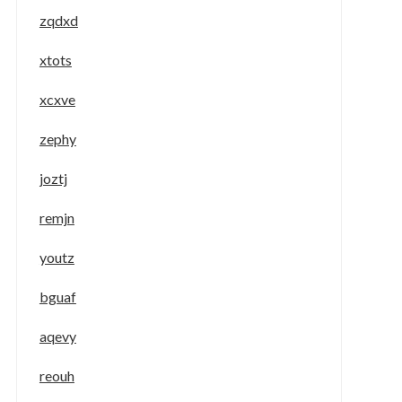
zqdxd
xtots
xcxve
zephy
joztj
remjn
youtz
bguaf
aqevy
reouh