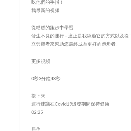
吃他們的手指！
我最新的視頻
從糟糕的跑步中學習
發生不良的運行 – 這正是我經過它的方式以及
立旁觀者來幫助您最終成為更好的跑步者。
更多視頻
0秒3分鐘48秒
接下來
運行建議在Covid19爆發期間保持健康
02:25
居住