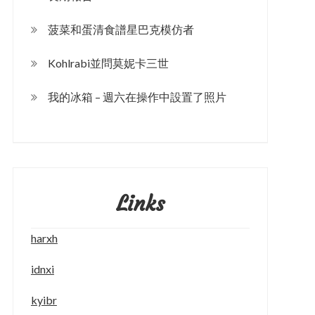
菠菜和蛋清食譜星巴克模仿者
Kohlrabi並問莫妮卡三世
我的冰箱 – 週六在操作中設置了照片
Links
harxh
idnxi
kyibr