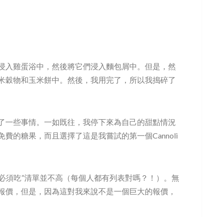
浸入雞蛋浴中，然後將它們浸入麵包屑中。但是，然
米穀物和玉米餅中。然後，我用完了，所以我搗碎了
了一些事情。一如既往，我停下來為自己的甜點情況
的糖果，而且選擇了這是我嘗試的第一個Cannoli
“必須吃”清單並不高（每個人都有列表對嗎？！）。無
報價，但是，因為這對我來說不是一個巨大的報價，